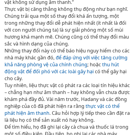
vật không sử dụng âm thanh.”
Thực vật bị căng thẳng không thụ động như bạn nghĩ.
Chúng trải qua một số thay đổi khá ấn tượng, một
trong những thay đổi dễ phát hiện nhất (ít nhất là đối
với con người chúng ta) là sự giải phóng một số mùi
hương khá mạnh mẽ. Chúng cũng có thể thay đổi màu
sắc và hình dạng của chúng.
Những thay đổi này có thể báo hiệu nguy hiểm cho các
nhà máy khác gần đó,
để đáp ứng với việc tăng cường
khả năng phòng vệ của chính chúng
; hoặc
thu hút
động vật để đối phó với các loài gây hại
có thể gây hại
cho cây.
Tuy nhiên, liệu thực vật có phát ra các loại tín hiệu khác
– chẳng hạn như âm thanh – hay không vẫn chưa được
khám phá đầy đủ. Vài năm trước, Hadany và các đồng
nghiệp của cô đã phát hiện ra rằng
thực vật có thể
phát hiện âm thanh
. Câu hỏi hợp lý tiếp theo cần đặt ra
là liệu họ có thể sản xuất nó hay không.
Để tìm hiểu, họ đã ghi lại cây cà chua và thuốc lá trong
một số điều kiện. Đầu tiên, họ ghi lại các nhà máy