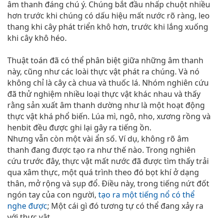
âm thanh đáng chú ý. Chúng bắt đầu nhấp chuột nhiều
hơn trước khi chúng có dấu hiệu mất nước rõ ràng, leo
thang khi cây phát triển khô hơn, trước khi lắng xuống
khi cây khô héo.
Thuật toán đã có thể phân biệt giữa những âm thanh
này, cũng như các loài thực vật phát ra chúng. Và nó
không chỉ là cây cà chua và thuốc lá. Nhóm nghiên cứu
đã thử nghiệm nhiều loại thực vật khác nhau và thấy
rằng sản xuất âm thanh dường như là một hoạt động
thực vật khá phổ biến. Lúa mì, ngô, nho, xương rồng và
henbit đều được ghi lại gây ra tiếng ồn.
Nhưng vẫn còn một vài ẩn số. Ví dụ, không rõ âm
thanh đang được tạo ra như thế nào. Trong nghiên
cứu trước đây, thực vật mất nước đã được tìm thấy trải
qua xâm thực, một quá trình theo đó bọt khí ở dạng
thân, mở rộng và sụp đổ. Điều này, trong tiếng nứt đốt
ngón tay của con người,
tạo ra một tiếng nổ có thể
nghe được
; Một cái gì đó tương tự có thể đang xảy ra
với thực vật.